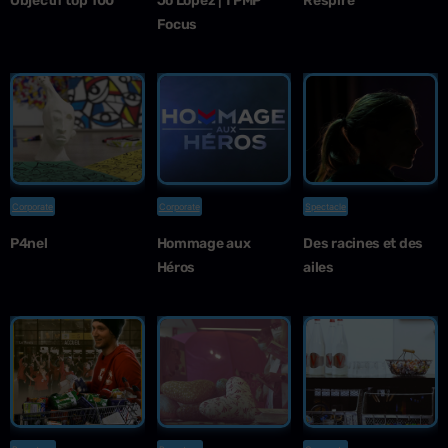
Objectif top 100
Jo Lopez | TPMP
Respire
Focus
Corporate
Corporate
Spectacle
P4nel
Hommage aux
Des racines et des
Héros
ailes