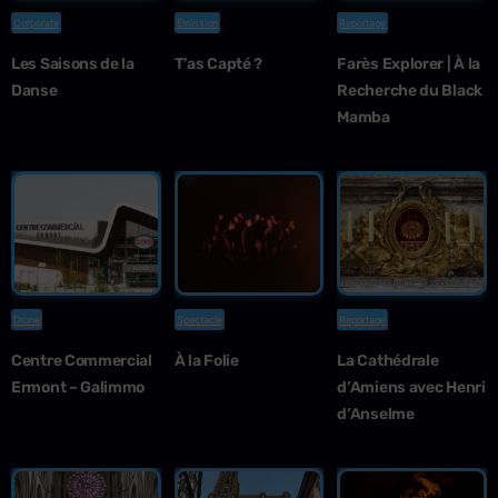
Corporate
Émission
Reportage
Les Saisons de la
T’as Capté ?
Farès Explorer | À la
Danse
Recherche du Black
Mamba
Drone
Spectacle
Reportage
Centre Commercial
À la Folie
La Cathédrale
Ermont – Galimmo
d’Amiens avec Henri
d’Anselme