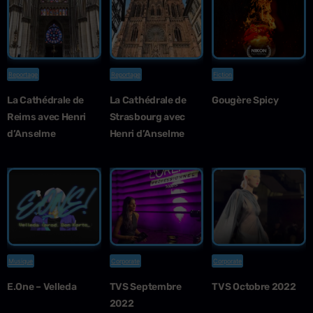
Reportage
Reportage
Fiction
La Cathédrale de
La Cathédrale de
Gougère Spicy
Reims avec Henri
Strasbourg avec
d’Anselme
Henri d’Anselme
Musique
Corporate
Corporate
E.One – Velleda
TVS Septembre
TVS Octobre 2022
2022