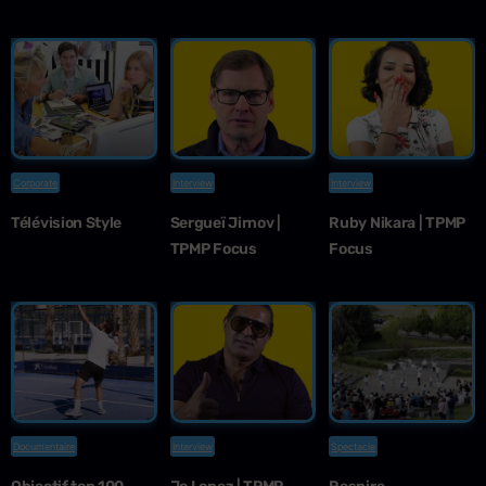
Corporate
Interview
Interview
Télévision Style
Sergueï Jirnov |
Ruby Nikara | TPMP
TPMP Focus
Focus
Documentaire
Interview
Spectacle