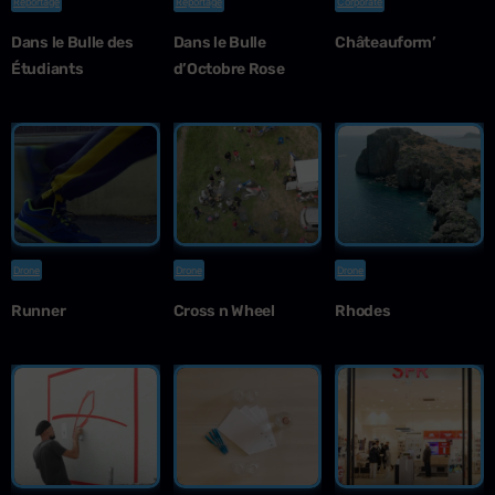
Reportage
Reportage
Corporate
Dans le Bulle des
Dans le Bulle
Châteauform’
Étudiants
d’Octobre Rose
Drone
Drone
Drone
Runner
Cross n Wheel
Rhodes