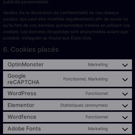
publicité personnalisée.
Veuillez lire la déclaration de confidentialité de ces réseaux
sociaux (qui peut être modifiée régulièrement) afin de savoir ce
qu’ils font de vos données (personnelles) traitées en utilisant ces
cookies. Les données récupérées sont anonymisées autant que
possible. Instagram se trouve aux États-Unis.
6. Cookies placés
OptinMonster
Marketing
Google
Fonctionnel, Marketing
reCAPTCHA
WordPress
Fonctionnel
Elementor
Statistiques (anonymes)
Wordfence
Fonctionnel
Adobe Fonts
Marketing