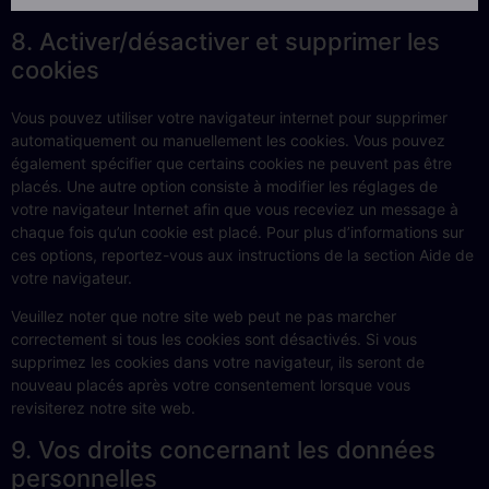
8. Activer/désactiver et supprimer les
cookies
Vous pouvez utiliser votre navigateur internet pour supprimer
automatiquement ou manuellement les cookies. Vous pouvez
également spécifier que certains cookies ne peuvent pas être
placés. Une autre option consiste à modifier les réglages de
votre navigateur Internet afin que vous receviez un message à
chaque fois qu’un cookie est placé. Pour plus d’informations sur
ces options, reportez-vous aux instructions de la section Aide de
votre navigateur.
Veuillez noter que notre site web peut ne pas marcher
correctement si tous les cookies sont désactivés. Si vous
supprimez les cookies dans votre navigateur, ils seront de
nouveau placés après votre consentement lorsque vous
revisiterez notre site web.
9. Vos droits concernant les données
personnelles