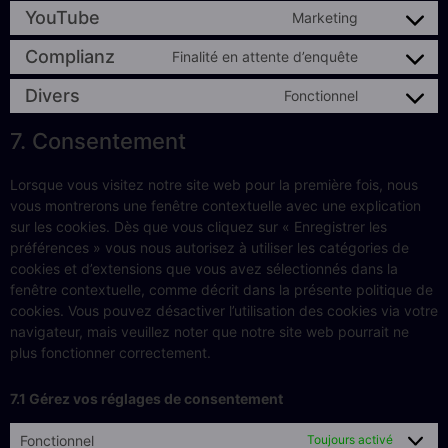
YouTube
Marketing
Complianz
Finalité en attente d’enquête
Divers
Fonctionnel
7. Consentement
Lorsque vous visitez notre site web pour la première fois, nous
vous montrerons une fenêtre contextuelle avec une explication
sur les cookies. Dès que vous cliquez sur « Enregistrer les
préférences » vous nous autorisez à utiliser les catégories de
cookies et d’extensions que vous avez sélectionnés dans la
fenêtre contextuelle, comme décrit dans la présente politique de
cookies. Vous pouvez désactiver l’utilisation des cookies via votre
navigateur, mais veuillez noter que notre site web pourrait ne
plus fonctionner correctement.
7.1 Gérez vos réglages de consentement
Fonctionnel
Toujours activé